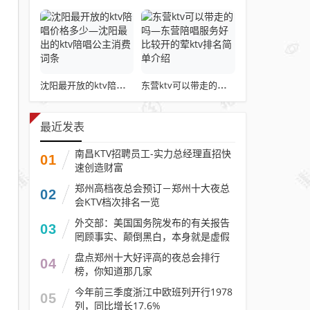
沈阳最开放的ktv陪唱价格多少—沈阳最出的ktv陪唱公主消费词条
东营ktv可以带走的吗—东营陪唱服务好比较开的荤ktv排名简单介绍
最近发表
南昌KTV招聘员工-实力总经理直招快
01
速创造财富
郑州高档夜总会预订－郑州十大夜总
02
会KTV档次排名一览
外交部：美国国务院发布的有关报告
03
罔顾事实、颠倒黑白，本身就是虚假
信息
盘点郑州十大好评高的夜总会排行
04
榜，你知道那几家
今年前三季度浙江中欧班列开行1978
05
列，同比增长17.6%