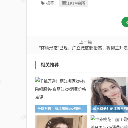
丽江KTV会所
标签：
上一篇
“杯柄形态”已现，广立微底部抬高，将迎主升
相关推荐
千挑万选！丽江哪家ktv有陪唱服务-夜丽江ktv消费价格点评