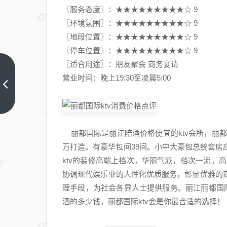
〖服务态度〗：★★★★★★★★★☆ 9
〖环境氛围〗：★★★★★★★★★☆ 9
〖地段位置〗：★★★★★★★★★☆ 9
〖停车位置〗：★★★★★★★★★☆ 9
〖适合用途〗：朋友聚会 商务宴请
“杯
营业时间：晚上19:30至凌晨5:00
柄形
态”
上一
篇
已
现，
丽都国际是丽江陪酒价格便宜的ktv会所，丽都
广立
万打造。有豪华包间39间。小中大豪包总统套
微底
ktv的装修高端上档次，华丽气派，档次一流，
部抬
协调现代娱乐业的人性化优质服务，彰显优雅的
高，
理手段，为社会各界人士提供服务。丽江丽都国际
将迎
酒的多少钱，丽都国际ktv会是你最合适的选择！
主升
浪？