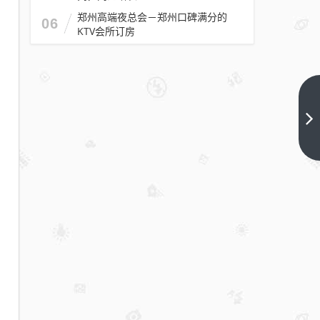
郑州高端夜总会－郑州口碑满分的
06
KTV会所订房
合肥
后宫
华悦
下一
篇
国际
商务
KTV怎
么消
费-好
玩不
贵后
宫国
际