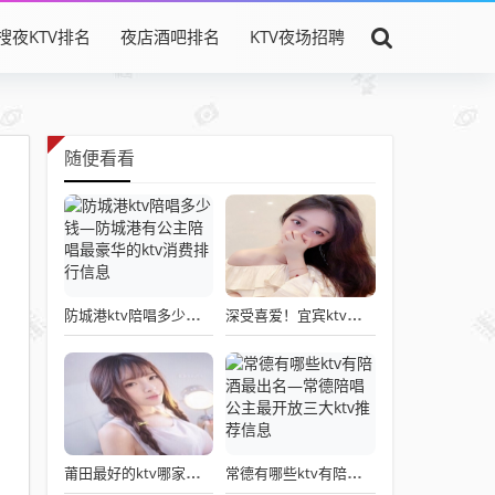
搜夜KTV排名
夜店酒吧排名
KTV夜场招聘
随便看看
防城港ktv陪唱多少钱—防城港有公主陪唱最豪华的ktv消费排行信息
深受喜爱！宜宾ktv哪个最开放比较好-宜宾最好的商务ktv陪酒出去三大消费排行
莆田最好的ktv哪家公主多—莆田荤ktv公主好可以出台的夜总会排名
常德有哪些ktv有陪酒最出名—常德陪唱公主最开放三大ktv推荐信息