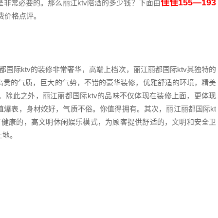
佳佳155—193
非常必要的。那么丽江ktv陪酒的多少钱？下面由
消费价格点评。
国际ktv的装修非常奢华，高端上档次，丽江丽都国际ktv其独特的
高贵的气质，巨大的气势，不错的豪华装修，优雅舒适的环境，精美
。除此之外，丽江丽都国际ktv的品味不仅体现在装修上面，更体现
值爆表，身材姣好，气质不俗。你值得拥有。其次，丽江丽都国际kt
广健康的，高文明休闲娱乐模式，为顾客提供舒适的，文明和安全卫
土地。