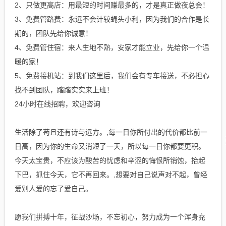
2、只做更高店：用最短的时间赚最多的，才是真正做夜总会！
3、免费管路费：永远不会计较蝇头小利，因为我们的合作是长
期的，团队先给你诚意！
4、免费管住宿：来人生地不熟，安家才能立业，先给你一个温
暖的家！
5、免费接机站：到我们这里后，我们会有专车接送，不必担心
找不到团队，踏踏实实来上班！
24小时在线招聘，欢迎咨询
生活除了苟且还有诗与远方。,每一日你所付出的代价都比前一
日高，因为你的生命又消短了一天，所以每一日你都要更积。
今天太宝贵，不应该为酸苦的忧虑和辛涩的悔恨所销蚀，抬起
下巴，抓住今天，它不再回来。,想要对自己说声对不起，曾经
爱别人爱的忘了爱自己。
愿我们拼搏十年，征战沙场，不忘初心，努力成为一个浑身充