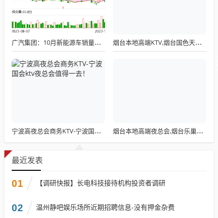
广汽集团：10月新能源车销量同比增长39.24%
烟台本地高端KTV,烟台国色天香KTV预定 – 烟台牟平KTV排行
宁波高夜总会商务KTV-宁波国会ktv夜总会值得一去！
烟台本地高端夜总会,烟台乐巢夜总会KTV订房 – 烟台蓬莱KTV排行
最近发表
01
【调研快报】长电科技接待机构投资者调研
02
温州静吧娱乐场所近期招聘信息-没有押金杂费