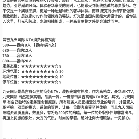
庞克是昌吉有陪酒的夜场KTV会所，装修非常上档次， 庞克代表着大都市的潮流
趋势，引导潮流风尚。体验奢华享受的同时，也能感受到传统热诚的尊贵服务。它
不仅是一个旗舰品牌，更是一种超越物质的奢华体验。而且 庞克对小细节都做到
极致把控，是这家KTV作为领跑者的秘诀。灯光是由国内顶级大师设计的。当你进
入这里，灯光和玻璃，水纹相辅相成，一种高贵冷艳之感便会油然而生。
昌吉九天国际 KTV消费价格指南
580——容纳 8人 【容纳4男4女】
680——容纳12人
780——容纳16人
880——容纳20人
服务态度：★★★★★★★★★☆ 9
环境氛围：★★★★★★★★★☆ 10
地段位置：★★★★★★★★★☆ 10
停车位置：★★★★★★★★★☆ 9
九天国际是昌吉有公主的商务KTV，装修高端有档次，作为高档次，豪华酒KTV，
九天国际 当然定位高端，品质一流，一度领衔昌吉高端KTV业态。其次，九天国
际 有自己独特的服务理念和原则，所有服务人员都接受过专业的培训，并设置入
职考验。双重的挑选，系统的管理，让每一位顾客享受至尊体验。而且九天国际
陪唱资源质量高，数量多，有将近200位的陪唱，每一位的外貌条件都非常出众，
再加上优雅的谈吐，大方的气质，时尚的穿着。绝对让你大饱眼福，一见倾心。