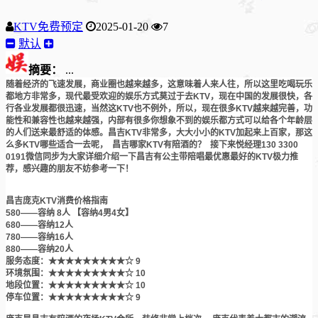
KTV免费预定
2025-01-20
7
默认
摘要：
...
随着经济的飞速发展，商业圈也越来越多，这意味着人来人往，所以这里吃喝玩乐
都地方非常多，现代最受欢迎的娱乐方式莫过于去KTV，现在中国的发展很快，各
行各业发展都很迅速，当然这KTV也不例外，所以，现在很多KTV越来越完善，功
能性和兼容性也越来越强，内部有很多你想象不到的娱乐都方式可以给各个年龄层
的人们送来最舒适的体感。昌吉KTV非常多，大大小小的KTV加起来上百家，那这
么多KTV哪些适合一去呢， 昌吉哪家KTV有陪酒的？ 接下来悦经理130 3300
0191微信同步为大家详细介绍一下昌吉有公主带陪唱最优惠最好的KTV极力推
荐，感兴趣的朋友不妨参考一下！
昌吉庞克KTV消费价格指南
580——容纳 8人 【容纳4男4女】
680——容纳12人
780——容纳16人
880——容纳20人
服务态度：★★★★★★★★★☆ 9
环境氛围：★★★★★★★★★☆ 10
地段位置：★★★★★★★★★☆ 10
停车位置：★★★★★★★★★☆ 9