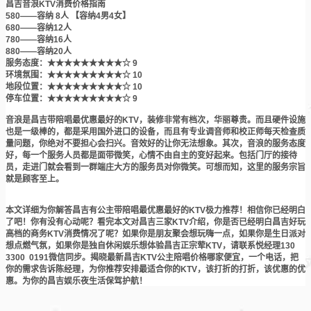
昌吉音浪KTV消费价格指南
580——容纳 8人 【容纳4男4女】
680——容纳12人
780——容纳16人
880——容纳20人
服务态度：★★★★★★★★★☆ 9
环境氛围：★★★★★★★★★☆ 10
地段位置：★★★★★★★★★☆ 10
停车位置：★★★★★★★★★☆ 9
音浪是昌吉带陪唱最优惠最好的KTV，装修非常有档次，华丽尊贵。而且硬件设施
也是一级棒的，都是采用国外进口的设备，而且有专业调音师和校正师每天检查质
量问题，你绝对不要担心会扫兴。音效好的让你无法想象。其次，音浪的服务态度
好，每一个服务人员都是面带微笑，心情不由自主的变好起来。包括门厅的接待
员，走进门就会看到一群端庄大方的服务员对你微笑。可想而知，这里的服务宗旨
就是顾客至上。
本文详细为你解答昌吉有公主带陪唱最优惠最好的KTV极力推荐！相信你已经明白
了吧！你有没有心动呢？看完本文对昌吉三家KTV介绍，你是否已经明白昌吉好玩
高档的商务KTV消费情况了呢？如果你是朋友聚会想玩嗨一点，如果你是生日派对
想点燃气氛，如果你是独自休闲娱乐想体验昌吉正宗荤KTV，请联系悦经理130
3300 0191微信同步。揭晓最新昌吉KTV公主陪唱价格哪家便宜，一个电话，把
你的需求告诉陈经理，为你推荐安排最适合你的KTV，该打折的打折，该优惠的优
惠。为你的昌吉娱乐夜生活保驾护航！