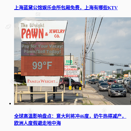
上海蓝黛公馆娱乐会所包厢免费，上海有哪些KTV
全球高温影响盘点：意大利将冲46度，奶牛热得减产，
欧洲人度假避走地中海