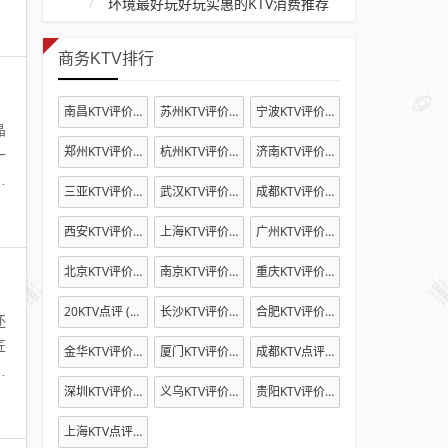
环境最好玩好玩实惠的KTV消费推荐
商务KTV排行
南昌KTV评价
(8909)
苏州KTV评价
(4095)
宁波KTV评价
(4409)
晶
郑州KTV评价
(2670)
杭州KTV评价
(4343)
济南KTV评价
(1995)
一
月
三亚KTV评价
(3364)
武汉KTV评价
(2924)
成都KTV评价
(7669)
西安KTV评价
(5213)
上海KTV评价
(14544)
广州KTV评价
(4472)
北京KTV评价
(4084)
南京KTV评价
(2997)
重庆KTV评价
(4761)
20KTV点评
(6829)
长沙KTV评价
(6744)
合肥KTV评价
(3783)
还
匠
金华KTV评价
(2196)
厦门KTV评价
(2125)
成都KTV点评
(2289)
量
深圳KTV评价
(2447)
义乌KTV评价
(2249)
贵阳KTV评价
(2163)
上海KTV点评
(2105)