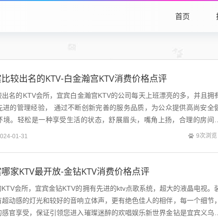
首页
比较出名的KTV-白金瀚宫KTV消费价格点评
出名的KTV会所，宜宾白金瀚宫KTV的公司每天上班漂亮的多，并且拥
先进的管理经验， 通过不断创新完善的服务品质，为公众提供高尚安全
环境。轻松是一种享受生活的状态，舒展眉头，嘴角上扬，合理的房间
沙发，每一间包厢都用不同的风格装修...
9次浏览
024-01-31
哪家KTV最开放-金钻KTV消费价格点评
KTV会所，宜宾金钻KTV的拥有先进的ktv点歌系统，超大的液晶电视。
有超动感的灯光和较好的音响立体声，更有绝色佳人的相伴，每一个细节
的感官享受，保证引领您进入璀璨迷醉的欢唱娱乐新世界金钻是宜宾义乌