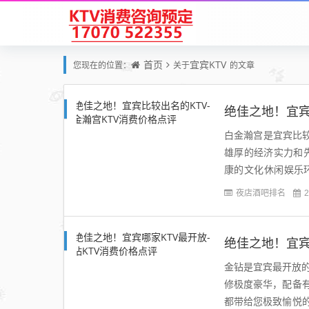
首页
宜宾KTV
您现在的位置：
关于
的文章
绝佳之地！宜宾
白金瀚宫是宜宾比较
雄厚的经济实力和
康的文化休闲娱乐
局，高档舒适的布衣
夜店酒吧排名
2
绝佳之地！宜宾
金钻是宜宾最开放的
修极度豪华，配备
都带给您极致愉悦