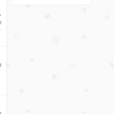
了
颜
和
煌
。
足
豪