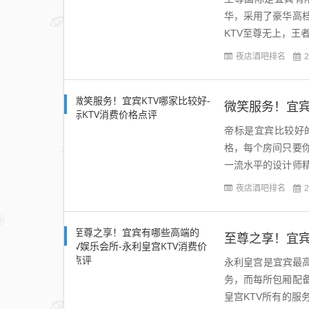
华，采用了豪华高
KTV至尊无上，王
场所内制定了严格的
夜店酒吧排名
2
微笑服务！宜宾
帝标是宜宾比较好
格，每个房间只要
一流水平的设计师
者体验到真正的放松
夜店酒吧排名
2
至尊之享！宜宾
永利皇宫是宜宾最高
务，而每所包厢配
皇宫KTV所有的