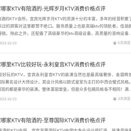
哪家KTV有陪酒的-光辉岁月KTV消费价格点评
酒的KTV会所，宜宾光辉岁月KTV的资源十分的丰富，多年的经营积累
来过的顾客对这里都赞不绝口。服务质量上也是高端ktv的领航者，佳丽
得挑，除此之外，还配备了高级豪华的ktv高级设备，高质量的音响设备
绝对是一场视听盛宴，其次光辉...
5次浏览
023-10-23
哪里KTV比较好玩-永利皇宫KTV消费价格点评
较好玩的KTV，宜宾永利皇宫KTV的装潢当然也是最高端奢侈、金碧辉
国际著名设计大师设计，其设计风格以欧式皇室为主打的中西合璧式风格
展现的都是豪华的装潢。整体富丽堂皇，但是众多包厢风格各不相同！满
次宜宾永利皇宫ktv的佳人，都是...
3次浏览
023-10-23
哪家KTV有陪酒的-至尊国际KTV消费价格点评
陪酒的KTV会所，宜宾至尊国际KTV由国内专业设计师打造，装潢高端