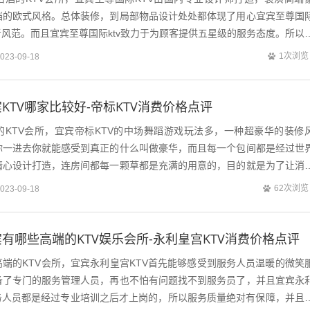
档的欧式风格。总体装修，到局部物品设计处处都体现了用心宜宾至尊国
者风范。而且宜宾至尊国际ktv致力于为顾客提供五星级的服务态度。所以
服务管理制度和规章，并且每位...
1次浏览
023-09-18
KTV哪家比较好-帝标KTV消费价格点评
的KTV会所，宜宾帝标KTV的中场舞蹈游戏玩法多，一种超豪华的装修
你一进去你就能感受到真正的什么叫做豪华，而且每一个包间都是经过世
精心设计打造，连房间都每一颗草都是充满的用意的，目的就是为了让消
和畅快之感，更多详情咨询静怡156...
62次浏览
023-09-18
有哪些高端的KTV娱乐会所-永利皇宫KTV消费价格点评
端的KTV会所，宜宾永利皇宫KTV首先能够感受到服务人员温暖的微笑
备了专门的服务管理人员，再也不怕有问题找不到服务员了，并且宜宾永
服务人员都是经过专业培训之后才上岗的，所以服务质量绝对有保障，并且