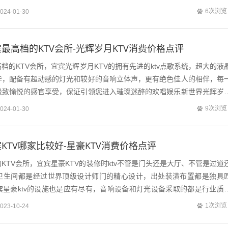
金钻ktv消拥有先进的k...
6次浏览
024-01-30
最高档的KTV会所-光辉岁月KTV消费价格点评
档的KTV会所，宜宾光辉岁月KTV的拥有先进的ktv点歌系统，超大的液
华，配备有超动感的灯光和较好的音响立体声，更有绝色佳人的相伴，每
极致愉悦的感官享受，保证引领您进入璀璨迷醉的欢唱娱乐新世界光辉岁
空ktv，宜宾光辉岁月kt...
9次浏览
024-01-30
KTV哪家比较好-星豪KTV消费价格点评
KTV会所，宜宾星豪KTV的装修时ktv不管是门头还是大厅、不管是过道
卫生间都是经过世界顶级设计师门的精心设计，出处装潢布置都是独具
宾星豪ktv的设施也是应有尽有，音响设备和灯光设备采取的都是行业质
享用音质极好的ktv设备进...
1次浏览
023-10-24