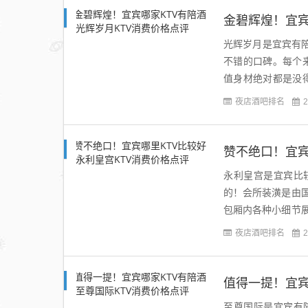
金碧辉煌！宜宾
光辉岁月是宜宾有陪
不错的口碑。每个
值身材绝对都是没
灯光设备，你放心，
夜店酒吧排名
2
赞不绝口！宜宾
永利皇宫是宜宾比
的！会所装潢是由
包厢内各种小细节
消费者的各种需求，其
夜店酒吧排名
2
值得一提！宜宾
至尊国际是宜宾有