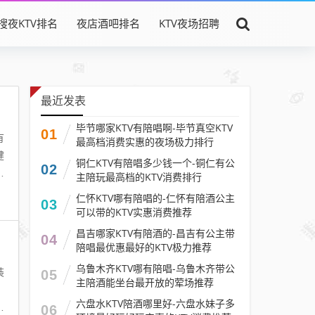
搜夜KTV排名
夜店酒吧排名
KTV夜场招聘
最近发表
毕节哪家KTV有陪唱啊-毕节真空KTV
01
有
最高档消费实惠的夜场极力排行
健
铜仁KTV有陪唱多少钱一个-铜仁有公
02
布
主陪玩最高档的KTV消费排行
仁怀KTV哪有陪唱的-仁怀有陪酒公主
03
可以带的KTV实惠消费推荐
昌吉哪家KTV有陪酒的-昌吉有公主带
04
陪唱最优惠最好的KTV极力推荐
乌鲁木齐KTV哪有陪唱-乌鲁木齐带公
装
05
主陪酒能坐台最开放的荤场推荐
，
六盘水KTV陪酒哪里好-六盘水妹子多
最
06