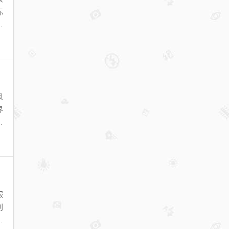
际
在
风
界
费
服
利
宜