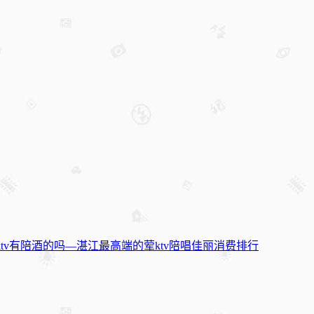
tv有陪酒的吗—湛江最高端的荤ktv陪唱佳丽消费排行