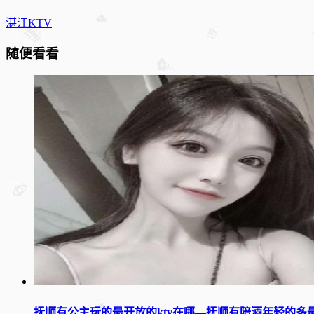
湛江KTV
随便看看
抚顺有公主玩的最开放的ktv在哪—抚顺有陪酒年轻的多最