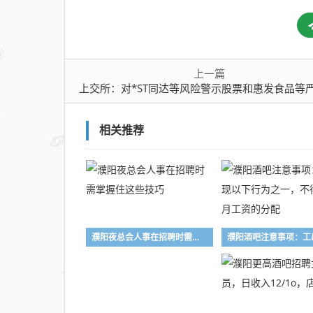
同达
等风
险警
示股
票和
上一篇
上交所：对*ST同达等风险警示股票和惠发食品等严重异常波动股票进行重点
惠发
食品
等严
相关推荐
重异
常波
动股
票进
行重
点监
濮阳夜总会人事在招聘时需掌握住这些技巧
控