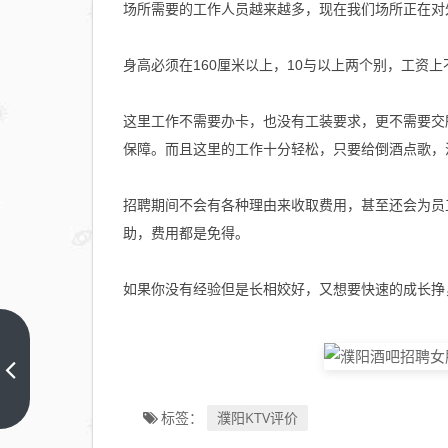
场所需要的工作人员越来越多，现在我们场所正在对
身高必须在160厘米以上，10与以上两个别，工资
这里工作不需要办卡，也没有工装要求，更不需要交
保障。而且这里的工作十分轻松，只要给倒酒点歌，
招聘期间不会有各种理由来收取费用，甚至还会为员
助，费用都是免得。
如果你没有经验但是长相姣好，又想要快速的成长挣
上交
所：
对
上一
濮阳KTV评价
标签：
篇
*ST