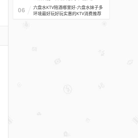
女服
六盘水KTV陪酒哪里好-六盘水妹子多
务
06
环境最好玩好玩实惠的KTV消费推荐
员，
场压
力
小，
旺季
来临