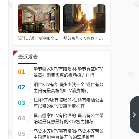
流连忘返！贵港哪个KTV荤场陪唱多-贵港最好玩开放荤场KTV夜总会排名
都匀哪些KTV可以叫妹子-都匀有陪唱比较好质量高的KTV极力推荐
最近发表
毕节哪家KTV有陪唱啊-毕节真空KTV
01
最高档消费实惠的夜场极力排行
铜仁KTV有陪唱多少钱一个-铜仁有公
02
主陪玩最高档的KTV消费排行
仁怀KTV哪有陪唱的-仁怀有陪酒公主
03
可以带的KTV实惠消费推荐
鹤壁
昌吉哪家KTV有陪酒的-昌吉有公主带
更新
04
陪唱最优惠最好的KTV极力推荐
酒吧
下一
篇
乌鲁木齐KTV哪有陪唱-乌鲁木齐带公
招聘
05
主陪酒能坐台最开放的荤场推荐