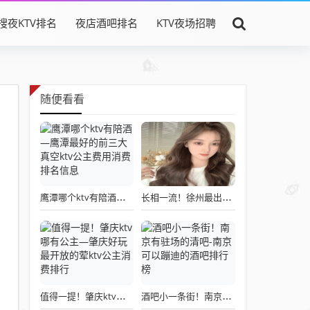
搜夜KTV排名
夜店酒吧排名
KTV夜场招聘
随便看看
鹰潭哪个ktv有陪酒—鹰潭最好的前三大真空ktv公主费用消费排名信息
长相一流！徐州最出名的夜总会排名-嘉年华KTV消费价格口碑点评
值得一提！肇庆ktv哪有公主—肇庆好玩最开放的荤ktv公主消费排行
酒吧小一条街！南京有驻场的清吧-南京可以蹦迪的酒吧排行榜