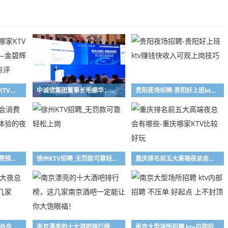
至尊之享！马鞍山哪家KTV最开放陪唱价格便宜—金碧辉煌KTV消费价格口碑点评
中诚信集团董事长毛振华：深圳和香港各有优势 能形成良性的竞争
贵阳夜场招聘-贵阳好上班ktv赚钱快收入可观上岗技巧
杭州高端商务夜总会消费预订——十大蕞值得体验的夜总会
徐州KTV招聘_无罚款可靠轻松上岗
重庆排名前五大高端夜总会有哪些-重庆哪家KTV比较好玩
石家庄火爆出名10大夜总会排名攻略，你耍过几家
南京漂亮的十大酒吧排行榜，这几家南京酒吧一定能让你大饱眼福！
南京大型场所招聘 ktv内部招聘 不压单 好起点 上不封顶