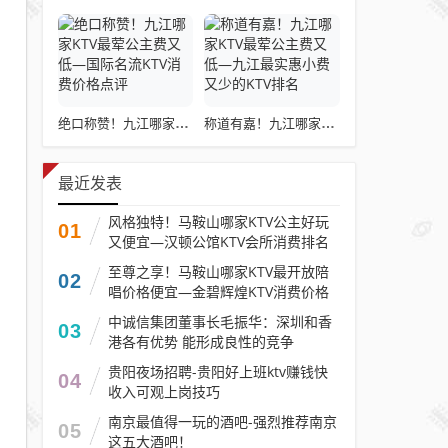
绝口称赞！九江哪家KTV最荤公主费又低—国际名流KTV消费价格点评
称道有嘉！九江哪家KTV最荤公主费又低—九江最实惠小费又少的KTV排名
最近发表
风格独特！马鞍山哪家KTV公主好玩
01
又便宜—汉顿公馆KTV会所消费排名
至尊之享！马鞍山哪家KTV最开放陪
02
唱价格便宜—金碧辉煌KTV消费价格
口碑点评
中诚信集团董事长毛振华：深圳和香
03
港各有优势 能形成良性的竞争
贵阳夜场招聘-贵阳好上班ktv赚钱快
04
收入可观上岗技巧
南京最值得一玩的酒吧-强烈推荐南京
05
这五大酒吧！