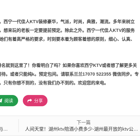
总会。西宁一代佳人KTV装修豪华，气派，时尚，典雅，潮流。多年来树立
，想来玩的老板一定要提前预定。除此之外。西宁一代佳人KTV的服务
她们有着高严格的要求，时刻要本着为顾客着想的原则，细心、认真、
排名就到这里了！你看明白了吗？如果你喜欢西宁KTV或者想了解更多关
。或者只能纯k。预定包间。请联系兰兰17070 522355 微信同步。专
。只有你想不到的，没有我们办不到的。欢迎您的来电。
阅读
分享
下一篇
作
人间天堂！湖州ktv陪酒小费多少-湖州最开放的ktv公主前三大消费排行