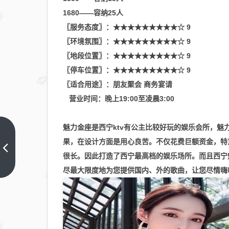
1680——容纳25人
〖服务态度〗：★★★★★★★★★☆ 9
〖环境氛围〗：★★★★★★★★★☆ 9
〖地段位置〗：★★★★★★★★★☆ 9
〖停车位置〗：★★★★★★★★★☆ 9
〖适合用途〗：朋友聚会 商务宴请
营业时间：晚上19:00至凌晨3:00
魅力金座是西宁ktv有公主比较好玩的娱乐会所，魅
均普
果，在设计方面是用心良苦。不仅花费巨额资金，特
智
很长。因此打造了西宁最高档的娱乐场所。而且西宁
能：
上一
尽最大限度地为您提供国内、外的歌曲，让您尽情嗨
篇
公司
尚未
与英
伟达
有直