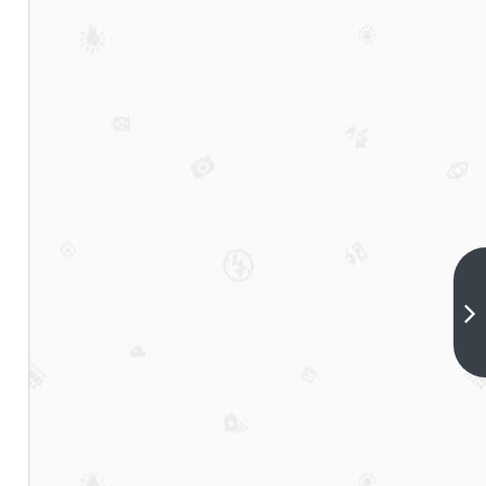
人间
天
堂！
下一
篇
湖州
ktv
陪酒
小费
多