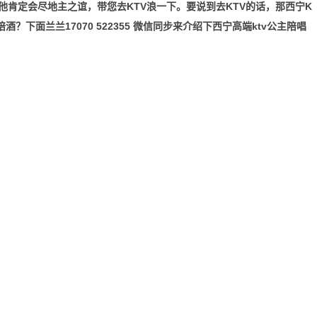
肯定会尽地主之谊，带您去KTV浪一下。要说到去KTV的话，那西宁K
？下面兰兰17070 522355 微信同步来介绍下西宁高端ktv公主陪唱