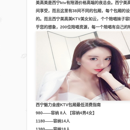
美高美是西宁ktv有陪酒价格高端的夜总会。西宁美
间享受，而且这里有38间不同的包厢，每个包厢的设
的。而且西宁美高美KTV美女如云，个个陪唱妹子
乎您的想象，200位陪唱资源，每一个陪唱有自己
西宁魅力金座KTV包厢最低消费指南
980——容纳 8人 【容纳4男4女】
1180——容纳14人
1380——容纳18人